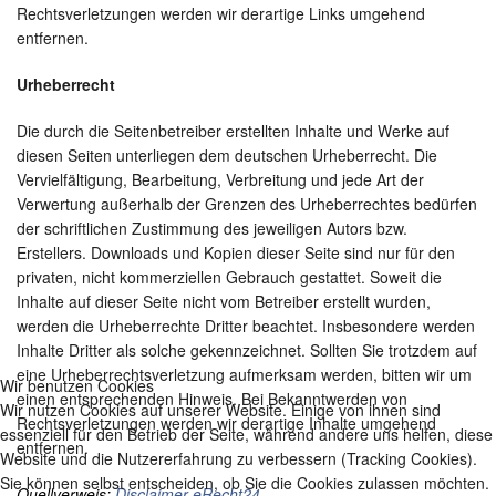
Rechtsverletzungen werden wir derartige Links umgehend
entfernen.
Urheberrecht
Die durch die Seitenbetreiber erstellten Inhalte und Werke auf
diesen Seiten unterliegen dem deutschen Urheberrecht. Die
Vervielfältigung, Bearbeitung, Verbreitung und jede Art der
Verwertung außerhalb der Grenzen des Urheberrechtes bedürfen
der schriftlichen Zustimmung des jeweiligen Autors bzw.
Erstellers. Downloads und Kopien dieser Seite sind nur für den
privaten, nicht kommerziellen Gebrauch gestattet. Soweit die
Inhalte auf dieser Seite nicht vom Betreiber erstellt wurden,
werden die Urheberrechte Dritter beachtet. Insbesondere werden
Inhalte Dritter als solche gekennzeichnet. Sollten Sie trotzdem auf
eine Urheberrechtsverletzung aufmerksam werden, bitten wir um
Wir benutzen Cookies
einen entsprechenden Hinweis. Bei Bekanntwerden von
Wir nutzen Cookies auf unserer Website. Einige von ihnen sind
Rechtsverletzungen werden wir derartige Inhalte umgehend
essenziell für den Betrieb der Seite, während andere uns helfen, diese
entfernen.
Website und die Nutzererfahrung zu verbessern (Tracking Cookies).
Sie können selbst entscheiden, ob Sie die Cookies zulassen möchten.
Quellverweis:
Disclaimer eRecht24