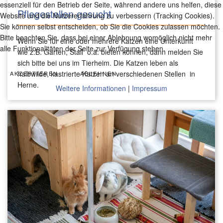
essenziell für den Betrieb der Seite, während andere uns helfen, diese
Pflegestellen gesucht
Website und die Nutzererfahrung zu verbessern (Tracking Cookies).
Sie können selbst entscheiden, ob Sie die Cookies zulassen möchten.
Bitte beachten Sie, dass bei einer Ablehnung womöglich nicht mehr
Wenn Sie für eine oder mehrere Katzen eine Unterkunft
alle Funktionalitäten der Seite zur Verfügung stehen.
wie z.B. Garten, Stall o.ä. bieten können, dann melden Sie
sich bitte bei uns im Tierheim. Die Katzen leben als
halbwilde, kastrierte Katzen an verschiedenen Stellen in
AKZEPTIEREN
ABLEHNEN
Herne.
Weitere Informationen
|
Impressum