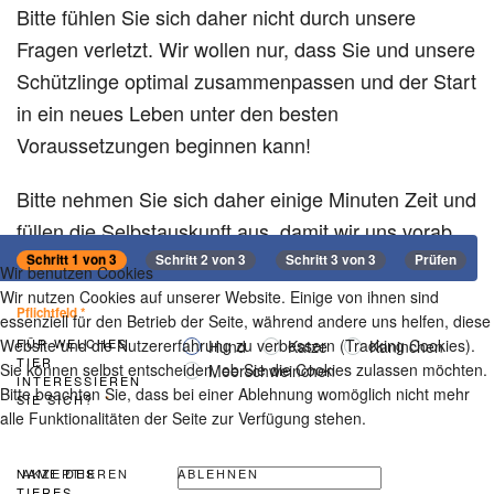
Bitte fühlen Sie sich daher nicht durch unsere
Fragen verletzt. Wir wollen nur, dass Sie und unsere
Schützlinge optimal zusammenpassen und der Start
in ein neues Leben unter den besten
Voraussetzungen beginnen kann!
Bitte nehmen Sie sich daher einige Minuten Zeit und
füllen die Selbstauskunft aus, damit wir uns vorab
ein erstes Bild machen können.
Schritt 1 von 3
Schritt 2 von 3
Schritt 3 von 3
Prüfen
Wir benutzen Cookies
Wir nutzen Cookies auf unserer Website. Einige von ihnen sind
Pflichtfeld *
essenziell für den Betrieb der Seite, während andere uns helfen, diese
Website und die Nutzererfahrung zu verbessern (Tracking Cookies).
FÜR WELCHES
Hund
Katze
Kaninchen
TIER
Sie können selbst entscheiden, ob Sie die Cookies zulassen möchten.
Meerschweinchen
INTERESSIEREN
Bitte beachten Sie, dass bei einer Ablehnung womöglich nicht mehr
SIE SICH?
alle Funktionalitäten der Seite zur Verfügung stehen.
AKZEPTIEREN
ABLEHNEN
NAME DES
TIERES