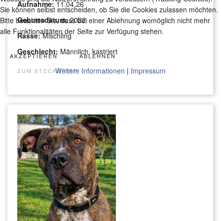
Aufnahme:
11.04.26
Sie können selbst entscheiden, ob Sie die Cookies zulassen möchten.
Geburtsdatum:
2022
Bitte beachten Sie, dass bei einer Ablehnung womöglich nicht mehr
alle Funktionalitäten der Seite zur Verfügung stehen.
Rasse:
Mischling
Geschlecht:
Männlich, kastriert
AKZEPTIEREN
ABLEHNEN
Weitere Informationen
|
Impressum
ZUM STECKBRIEF