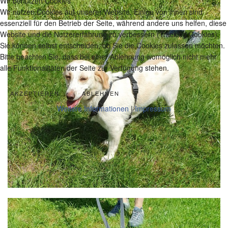
Wir benutzen Cookies
Wir nutzen Cookies auf unserer Website. Einige von ihnen sind
essenziell für den Betrieb der Seite, während andere uns helfen, diese
Website und die Nutzererfahrung zu verbessern (Tracking Cookies).
Sie können selbst entscheiden, ob Sie die Cookies zulassen möchten.
Bitte beachten Sie, dass bei einer Ablehnung womöglich nicht mehr
alle Funktionalitäten der Seite zur Verfügung stehen.
AKZEPTIEREN
ABLEHNEN
Weitere Informationen
|
Impressum