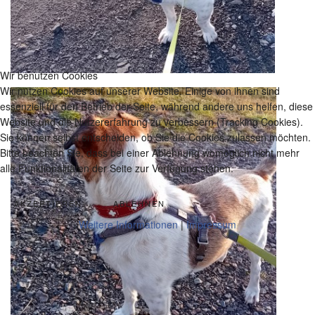
Wir benutzen Cookies
Wir nutzen Cookies auf unserer Website. Einige von ihnen sind
essenziell für den Betrieb der Seite, während andere uns helfen, diese
Website und die Nutzererfahrung zu verbessern (Tracking Cookies).
Sie können selbst entscheiden, ob Sie die Cookies zulassen möchten.
Bitte beachten Sie, dass bei einer Ablehnung womöglich nicht mehr
alle Funktionalitäten der Seite zur Verfügung stehen.
AKZEPTIEREN
ABLEHNEN
Weitere Informationen
|
Impressum