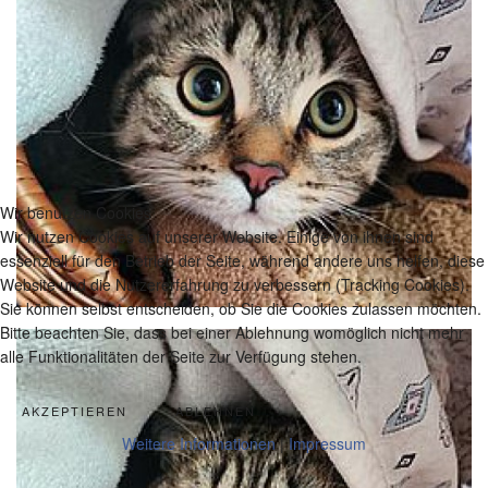
Wir benutzen Cookies
Wir nutzen Cookies auf unserer Website. Einige von ihnen sind
essenziell für den Betrieb der Seite, während andere uns helfen, diese
Website und die Nutzererfahrung zu verbessern (Tracking Cookies).
Sie können selbst entscheiden, ob Sie die Cookies zulassen möchten.
Bitte beachten Sie, dass bei einer Ablehnung womöglich nicht mehr
alle Funktionalitäten der Seite zur Verfügung stehen.
AKZEPTIEREN
ABLEHNEN
Weitere Informationen
|
Impressum