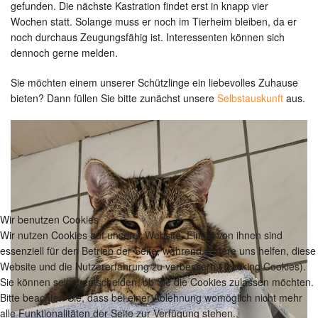
gefunden. Die nächste Kastration findet erst in knapp vier
Wochen statt. Solange muss er noch im Tierheim bleiben, da er
noch durchaus Zeugungsfähig ist. Interessenten können sich
dennoch gerne melden.
Sie möchten einem unserer Schützlinge ein liebevolles Zuhause
bieten? Dann füllen Sie bitte zunächst unsere
Selbstauskunft
aus.
Wir benutzen Cookies
Wir nutzen Cookies auf unserer Website. Einige von ihnen sind
essenziell für den Betrieb der Seite, während andere uns helfen, diese
Website und die Nutzererfahrung zu verbessern (Tracking Cookies).
Sie können selbst entscheiden, ob Sie die Cookies zulassen möchten.
Bitte beachten Sie, dass bei einer Ablehnung womöglich nicht mehr
alle Funktionalitäten der Seite zur Verfügung stehen.