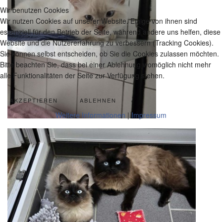
Wir benutzen Cookies
Wir nutzen Cookies auf unserer Website. Einige von ihnen sind
essenziell für den Betrieb der Seite, während andere uns helfen, diese
Website und die Nutzererfahrung zu verbessern (Tracking Cookies).
Sie können selbst entscheiden, ob Sie die Cookies zulassen möchten.
Bitte beachten Sie, dass bei einer Ablehnung womöglich nicht mehr
alle Funktionalitäten der Seite zur Verfügung stehen.
AKZEPTIEREN
ABLEHNEN
Weitere Informationen
|
Impressum