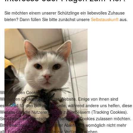
Sie möchten einem unserer Schützlinge ein liebevolles Zuhause
bieten? Dann füllen Sie bitte zunächst unsere
Selbstauskunft
aus.
Wir benutzen Cookies
Wir nutzen Cookies auf unserer Website. Einige von ihnen sind
essenziell für den Betrieb der Seite, während andere uns helfen, diese
Website und die Nutzererfahrung zu verbessern (Tracking Cookies).
Sie können selbst entscheiden, ob Sie die Cookies zulassen möchten.
Bitte beachten Sie, dass bei einer Ablehnung womöglich nicht mehr
alle Funktionalitäten der Seite zur Verfügung stehen.