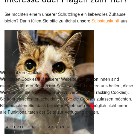
Sie möchten einem unserer Schützlinge ein liebevolles Zuhause
bieten? Dann füllen Sie bitte zunächst unsere
Selbstauskunft
aus.
Wir benutzen Cookies
Wir nutzen Cookies auf unserer Website. Einige von ihnen sind
essenziell für den Betrieb der Seite, während andere uns helfen, diese
Website und die Nutzererfahrung zu verbessern (Tracking Cookies).
Sie können selbst entscheiden, ob Sie die Cookies zulassen möchten.
Bitte beachten Sie, dass bei einer Ablehnung womöglich nicht mehr
alle Funktionalitäten der Seite zur Verfügung stehen.
AKZEPTIEREN
ABLEHNEN