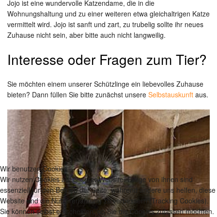
Jojo ist eine wundervolle Katzendame, die in die
Wohnungshaltung und zu einer weiteren etwa gleichaltrigen Katze
vermittelt wird. Jojo ist sanft und zart, zu trubelig sollte ihr neues
Zuhause nicht sein, aber bitte auch nicht langweilig.
Interesse oder Fragen zum Tier?
Sie möchten einem unserer Schützlinge ein liebevolles Zuhause
bieten? Dann füllen Sie bitte zunächst unsere
Selbstauskunft
aus.
Wir benutzen Cookies
Wir nutzen Cookies auf unserer Website. Einige von ihnen sind
essenziell für den Betrieb der Seite, während andere uns helfen, diese
Website und die Nutzererfahrung zu verbessern (Tracking Cookies).
Sie können selbst entscheiden, ob Sie die Cookies zulassen möchten.