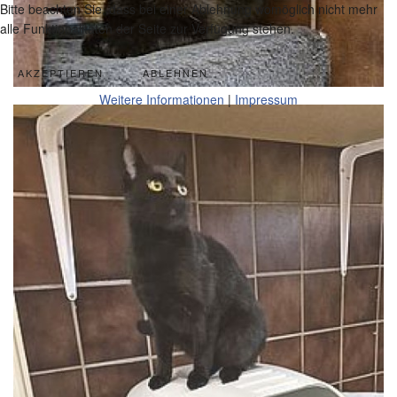
Bitte beachten Sie, dass bei einer Ablehnung womöglich nicht mehr
alle Funktionalitäten der Seite zur Verfügung stehen.
AKZEPTIEREN
ABLEHNEN
Weitere Informationen
|
Impressum