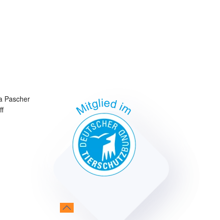
a Pascher
ff