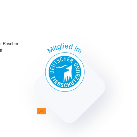
a Pascher
ff