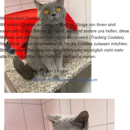
Wir benutzen Cookies
Wir nutzen Cookies auf unserer Website. Einige von ihnen sind
essenziell für den Betrieb der Seite, während andere uns helfen, diese
Website und die Nutzererfahrung zu verbessern (Tracking Cookies).
Sie können selbst entscheiden, ob Sie die Cookies zulassen möchten.
Bitte beachten Sie, dass bei einer Ablehnung womöglich nicht mehr
alle Funktionalitäten der Seite zur Verfügung stehen.
AKZEPTIEREN
ABLEHNEN
Weitere Informationen
|
Impressum