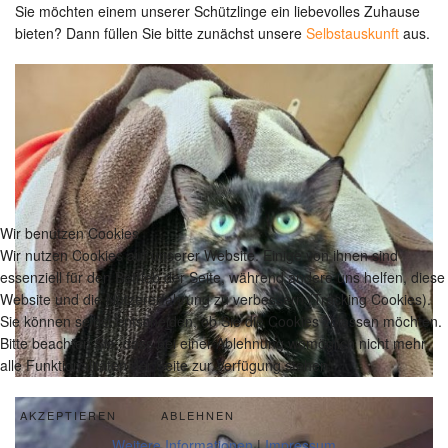
Sie möchten einem unserer Schützlinge ein liebevolles Zuhause
bieten? Dann füllen Sie bitte zunächst unsere
Selbstauskunft
aus.
Wir benutzen Cookies
Wir nutzen Cookies auf unserer Website. Einige von ihnen sind
essenziell für den Betrieb der Seite, während andere uns helfen, diese
Website und die Nutzererfahrung zu verbessern (Tracking Cookies).
Sie können selbst entscheiden, ob Sie die Cookies zulassen möchten.
Bitte beachten Sie, dass bei einer Ablehnung womöglich nicht mehr
alle Funktionalitäten der Seite zur Verfügung stehen.
AKZEPTIEREN
ABLEHNEN
Weitere Informationen
|
Impressum