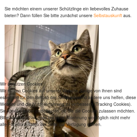
Sie möchten einem unserer Schützlinge ein liebevolles Zuhause
bieten? Dann füllen Sie bitte zunächst unsere
Selbstauskunft
aus.
Wir benutzen Cookies
Wir nutzen Cookies auf unserer Website. Einige von ihnen sind
essenziell für den Betrieb der Seite, während andere uns helfen, diese
Website und die Nutzererfahrung zu verbessern (Tracking Cookies).
Sie können selbst entscheiden, ob Sie die Cookies zulassen möchten.
Bitte beachten Sie, dass bei einer Ablehnung womöglich nicht mehr
alle Funktionalitäten der Seite zur Verfügung stehen.