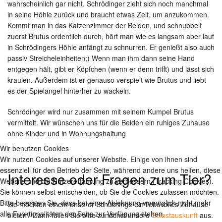
wahrscheinlich gar nicht. Schrödinger zieht sich noch manchmal
in seine Höhle zurück und braucht etwas Zeit, um anzukommen.
Kommt man in das Katzenzimmer der Beiden, und schnubbelt
zuerst Brutus ordentlich durch, hört man wie es langsam aber laut
in Schrödingers Höhle anfängt zu schnurren. Er genießt also auch
passiv Streicheleinheiten;) Wenn man ihm dann seine Hand
entgegen hält, gibt er Köpfchen (wenn er denn trifft) und lässt sich
kraulen. Außerdem ist er genauso verspielt wie Brutus und liebt
es der Spielangel hinterher zu wackeln.
Schrödinger wird nur zusammen mit seinem Kumpel Brutus
vermittelt. Wir wünschen uns für die Beiden ein ruhiges Zuhause
ohne Kinder und in Wohnungshaltung
Wir benutzen Cookies
Wir nutzen Cookies auf unserer Website. Einige von ihnen sind
essenziell für den Betrieb der Seite, während andere uns helfen, diese
Interesse oder Fragen zum Tier?
Website und die Nutzererfahrung zu verbessern (Tracking Cookies).
Sie können selbst entscheiden, ob Sie die Cookies zulassen möchten.
Bitte beachten Sie, dass bei einer Ablehnung womöglich nicht mehr
Sie möchten einem unserer Schützlinge ein liebevolles Zuhause
alle Funktionalitäten der Seite zur Verfügung stehen.
bieten? Dann füllen Sie bitte zunächst unsere
Selbstauskunft
aus.