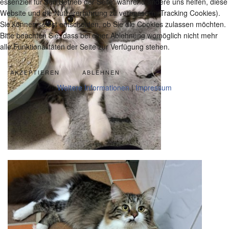
essenziell für den Betrieb der Seite, während andere uns helfen, diese
Website und die Nutzererfahrung zu verbessern (Tracking Cookies).
Sie können selbst entscheiden, ob Sie die Cookies zulassen möchten.
Bitte beachten Sie, dass bei einer Ablehnung womöglich nicht mehr
alle Funktionalitäten der Seite zur Verfügung stehen.
AKZEPTIEREN
ABLEHNEN
Weitere Informationen
|
Impressum