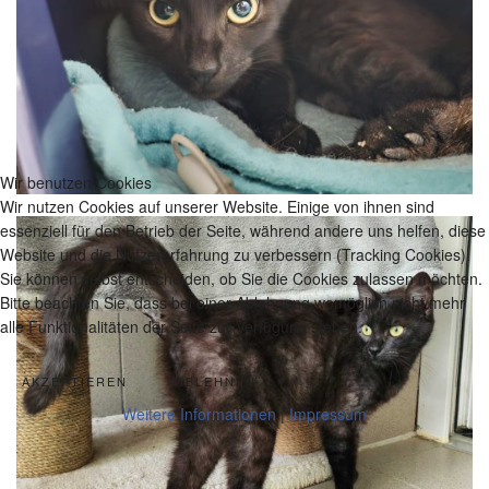
Wir benutzen Cookies
Wir nutzen Cookies auf unserer Website. Einige von ihnen sind
essenziell für den Betrieb der Seite, während andere uns helfen, diese
Website und die Nutzererfahrung zu verbessern (Tracking Cookies).
Sie können selbst entscheiden, ob Sie die Cookies zulassen möchten.
Bitte beachten Sie, dass bei einer Ablehnung womöglich nicht mehr
alle Funktionalitäten der Seite zur Verfügung stehen.
AKZEPTIEREN
ABLEHNEN
Weitere Informationen
|
Impressum