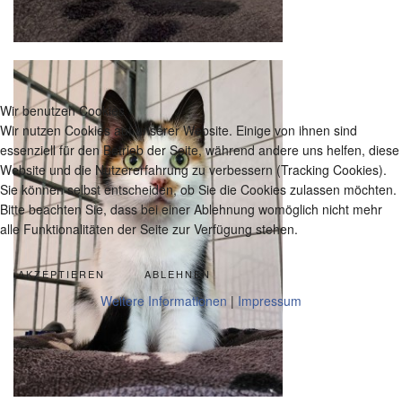
Wir benutzen Cookies
Wir nutzen Cookies auf unserer Website. Einige von ihnen sind
essenziell für den Betrieb der Seite, während andere uns helfen, diese
Website und die Nutzererfahrung zu verbessern (Tracking Cookies).
Sie können selbst entscheiden, ob Sie die Cookies zulassen möchten.
Bitte beachten Sie, dass bei einer Ablehnung womöglich nicht mehr
alle Funktionalitäten der Seite zur Verfügung stehen.
AKZEPTIEREN
ABLEHNEN
Weitere Informationen
|
Impressum