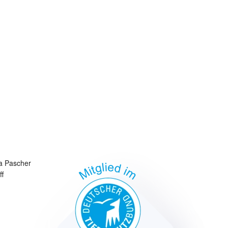
a Pascher
ff