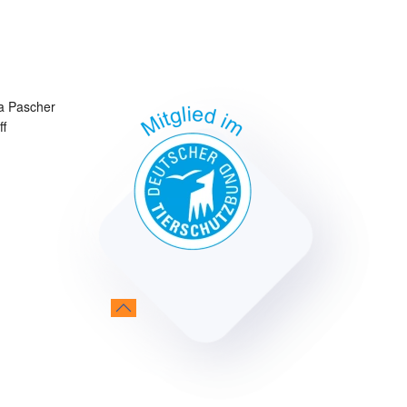
a Pascher
ff